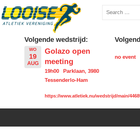
Skip
Looise
Search
to
for:
content
AV
Volgende wedstrijd:
Volgende
Golazo open
WO
19
no event
meeting
AUG
19h00
Parklaan, 3980
Tessenderlo-Ham
https://www.atletiek.nu/wedstrijd/main/4468