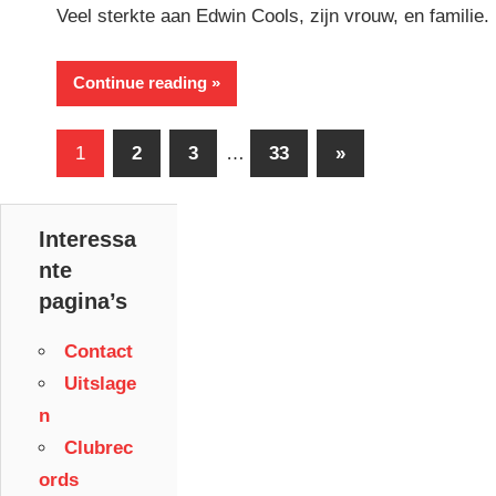
Veel sterkte aan Edwin Cools, zijn vrouw, en familie.
Continue reading
Berichtnavigatie
Next
1
2
3
…
33
»
Posts
Interessa
nte
pagina’s
Contact
Uitslage
n
Clubrec
ords